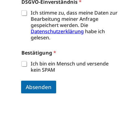
DSGVO-Einverständnis
*
Ich stimme zu, dass meine Daten zur
Bearbeitung meiner Anfrage
gespeichert werden. Die
Datenschutzerklärung
habe ich
gelesen.
Bestätigung
*
Ich bin ein Mensch und versende
kein SPAM
Absenden
A
l
t
e
r
n